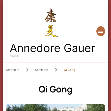
Annedore Gauer
Ärztin
Startseite
Seminare
Qi Gong
Qi Gong