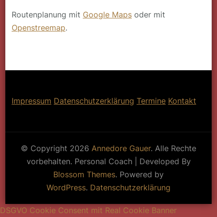
Routenplanung mit
Google Maps
oder mit
Openstreemap
.
Impressum
Datenschutzerklärung
Termine
Kontakt
© Copyright 2026
Annedore Gauer
. Alle Rechte
vorbehalten.
Personal Coach | Developed By
Blossom Themes
. Powered by
WordPress
.
Datenschutzerklärung
DSGVO Cookie Consent mit Real Cookie Banner